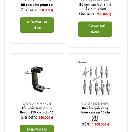
CAO GIẬT KIM PHUN
CAO GIẬT KIM PHUN
Bộ làm sạch chân lỗ
Bộ cảo kim phun cơ
lắp kim phun
Giá bán:
550.000
₫
Giá bán:
950.000
₫
THÊM VÀO GIỎ
THÊM VÀO GIỎ
HÀNG
HÀNG
CAO GIẬT KIM PHUN
CAO GIẬT KIM PHUN
Đầu cảo kim phun
Bộ cảo quả văng
Bosch 110 kiểu chữ C
bơm cao áp 10 chi
tiết
Giá bán:
350.000
₫
Giá
bán:
1.100.000
₫
THÊM VÀO GIỎ