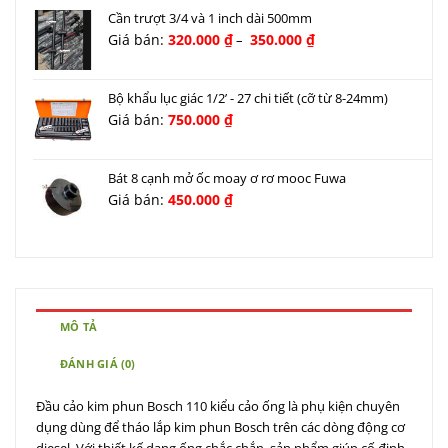
Cần trượt 3/4 và 1 inch dài 500mm
Khoảng
Giá bán:
320.000
₫
350.000
₫
–
giá:
từ
320.000 ₫
Bộ khẩu lục giác 1/2’ - 27 chi tiết (cỡ từ 8-24mm)
đến
Giá bán:
750.000
₫
350.000 ₫
Bát 8 cạnh mở ốc moay ơ rơ mooc Fuwa
Giá bán:
450.000
₫
MÔ TẢ
ĐÁNH GIÁ (0)
Đầu cảo kim phun Bosch 110 kiểu cảo ống là phụ kiện chuyên
dụng dùng để tháo lắp kim phun Bosch trên các dòng động cơ