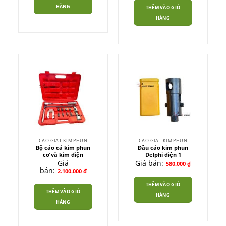
HÀNG
THÊM VÀO GIỎ
HÀNG
CAO GIẬT KIM PHUN
CAO GIẬT KIM PHUN
Bộ cảo cả kim phun
Đầu cảo kim phun
cơ và kim điện
Delphi điện 1
Giá
Giá bán:
580.000
₫
bán:
2.100.000
₫
THÊM VÀO GIỎ
THÊM VÀO GIỎ
HÀNG
HÀNG