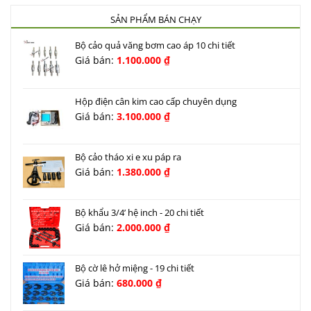
SẢN PHẨM BÁN CHẠY
Bộ cảo quả văng bơm cao áp 10 chi tiết
Giá bán:
1.100.000
₫
Hộp điện cân kim cao cấp chuyên dụng
Giá bán:
3.100.000
₫
Bộ cảo tháo xi e xu páp ra
Giá bán:
1.380.000
₫
Bộ khẩu 3/4’ hệ inch - 20 chi tiết
Giá bán:
2.000.000
₫
Bộ cờ lê hở miệng - 19 chi tiết
Giá bán:
680.000
₫