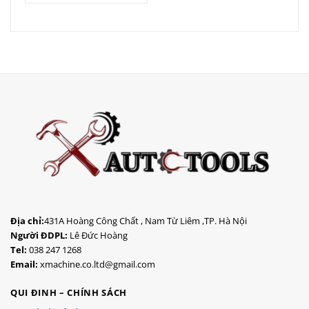
Địa chỉ:
431A Hoàng Công Chất , Nam Từ Liêm ,TP. Hà Nội
Người ĐDPL:
Lê Đức Hoàng
Tel:
038 247 1268
Email:
xmachine.co.ltd@gmail.com
QUI ĐINH – CHÍNH SÁCH