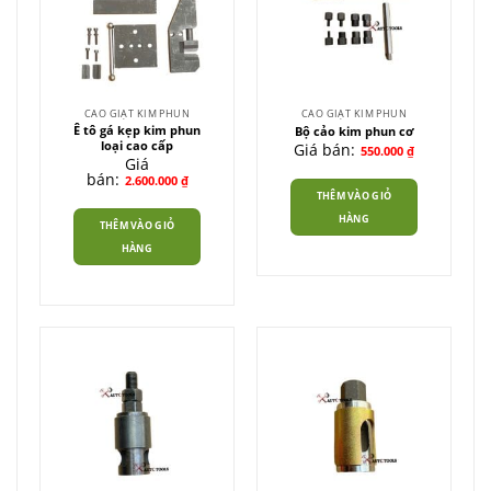
CAO GIẬT KIM PHUN
CAO GIẬT KIM PHUN
Ê tô gá kẹp kim phun
Bộ cảo kim phun cơ
loại cao cấp
Giá bán:
550.000
₫
Giá
bán:
2.600.000
₫
THÊM VÀO GIỎ
HÀNG
THÊM VÀO GIỎ
HÀNG