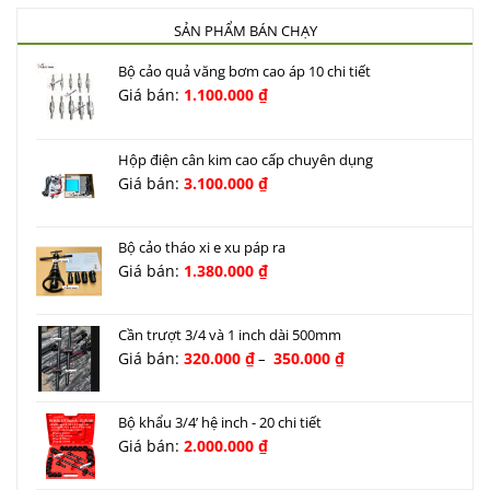
SẢN PHẨM BÁN CHẠY
Bộ cảo quả văng bơm cao áp 10 chi tiết
Giá bán:
1.100.000
₫
Hộp điện cân kim cao cấp chuyên dụng
Giá bán:
3.100.000
₫
Bộ cảo tháo xi e xu páp ra
Giá bán:
1.380.000
₫
Cần trượt 3/4 và 1 inch dài 500mm
Khoảng
Giá bán:
320.000
₫
350.000
₫
–
giá:
từ
320.000 ₫
Bộ khẩu 3/4’ hệ inch - 20 chi tiết
đến
Giá bán:
2.000.000
₫
350.000 ₫