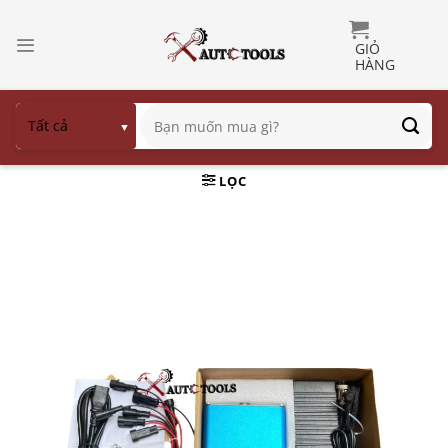
Bỏ
qua
nội
dung
Tìm
kiếm:
LỌC