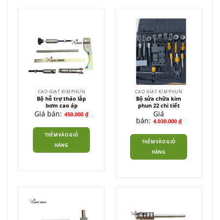
CAO GIẬT KIM PHUN
CAO GIẬT KIM PHUN
Bộ hỗ trợ tháo lắp
Bộ sửa chữa kim
bơm cao áp
phun 22 chi tiết
Giá bán:
Giá
450.000
₫
bán:
4.030.000
₫
THÊM VÀO GIỎ
THÊM VÀO GIỎ
HÀNG
HÀNG