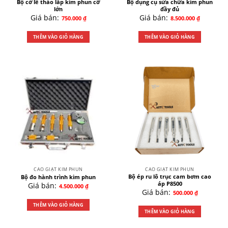
Bộ cờ lê tháo lắp kim phun cỡ
Bộ dụng cụ sửa chữa kim phun
lớn
đầy đủ
Giá bán:
Giá bán:
750.000
₫
8.500.000
₫
THÊM VÀO GIỎ HÀNG
THÊM VÀO GIỎ HÀNG
CAO GIẬT KIM PHUN
CAO GIẬT KIM PHUN
Bộ ép ru lô trục cam bơm cao
Bộ đo hành trình kim phun
áp P8500
Giá bán:
4.500.000
₫
Giá bán:
500.000
₫
THÊM VÀO GIỎ HÀNG
THÊM VÀO GIỎ HÀNG