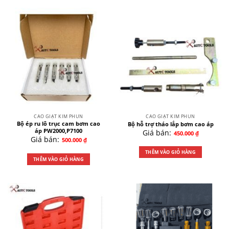
CAO GIẬT KIM PHUN
CAO GIẬT KIM PHUN
Bộ ép ru lô trục cam bơm cao
Bộ hỗ trợ tháo lắp bơm cao áp
áp PW2000,P7100
Giá bán:
450.000
₫
Giá bán:
500.000
₫
THÊM VÀO GIỎ HÀNG
THÊM VÀO GIỎ HÀNG