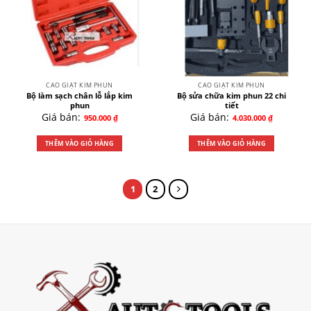
CAO GIẬT KIM PHUN
CAO GIẬT KIM PHUN
Bộ làm sạch chân lỗ lắp kim
Bộ sửa chữa kim phun 22 chi
phun
tiết
Giá bán:
Giá bán:
950.000
₫
4.030.000
₫
THÊM VÀO GIỎ HÀNG
THÊM VÀO GIỎ HÀNG
1
2