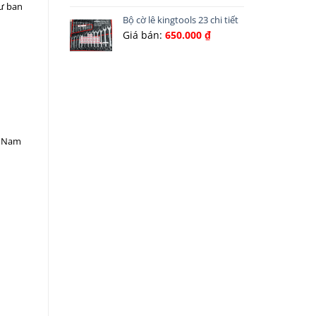
tư ban
Bộ cờ lê kingtools 23 chi tiết
Giá bán:
650.000
₫
g Nam