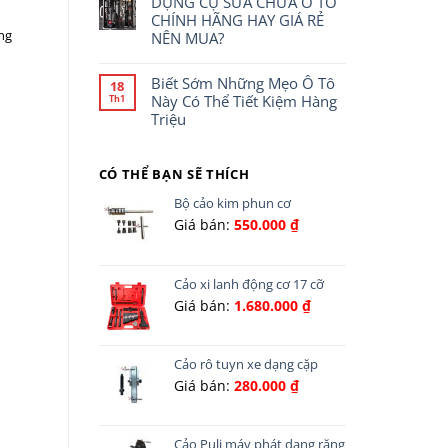
DỤNG CỤ SỬA CHỮA Ô TÔ
CHÍNH HÃNG HAY GIÁ RẺ
ng
NÊN MUA?
Biết Sớm Những Mẹo Ô Tô
18
Này Có Thể Tiết Kiệm Hàng
Th1
Triệu
CÓ THỂ BẠN SẼ THÍCH
Bộ cảo kim phun cơ
Giá bán:
550.000
₫
Cảo xi lanh động cơ 17 cỡ
Giá bán:
1.680.000
₫
Cảo rô tuyn xe dạng cặp
Giá bán:
280.000
₫
Cảo Puli máy phát dạng răng