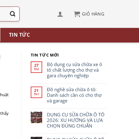
TIN TỨC
u
TIN TỨC MỚI
Bộ dụng cụ sửa chữa xe ô
27
tô chất lượng cho thợ và
Th2
gara chuyên nghiệp
Đồ nghề sửa chữa ô tô:
21
Danh sách cần có cho thợ
thuật
Th1
và garage
 thấy
DỤNG CỤ SỬA CHỮA Ô TÔ
2026: XU HƯỚNG VÀ LỰA
CHỌN ĐÚNG CHUẨN