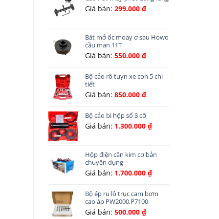
Giá bán:
299.000
₫
Bát mở ốc moay ơ sau Howo
cầu man 11T
Giá bán:
550.000
₫
Bộ cảo rô tuyn xe con 5 chi
tiết
Giá bán:
850.000
₫
Bộ cảo bi hộp số 3 cỡ
Giá bán:
1.300.000
₫
Hộp điện cân kim cơ bản
chuyên dụng
Giá bán:
1.700.000
₫
Bộ ép ru lô trục cam bơm
cao áp PW2000,P7100
Giá bán:
500.000
₫