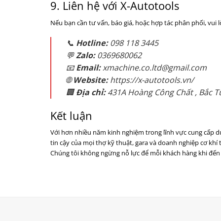
9. Liên hệ với X-Autotools
Nếu bạn cần tư vấn, báo giá, hoặc hợp tác phân phối, vui l
📞
Hotline:
098 118 3445
💬
Zalo:
0369680062
📧
Email:
xmachine.co.ltd@gmail.com
🌐
Website:
https://x-autotools.vn/
🏢
Địa chỉ:
431A Hoàng Công Chất , Bắc Từ
Kết luận
Với hơn nhiều năm kinh nghiệm trong lĩnh vực cung cấp dụ
tin cậy của mọi thợ kỹ thuật, gara và doanh nghiệp cơ khí 
Chúng tôi không ngừng nỗ lực để mỗi khách hàng khi đến v