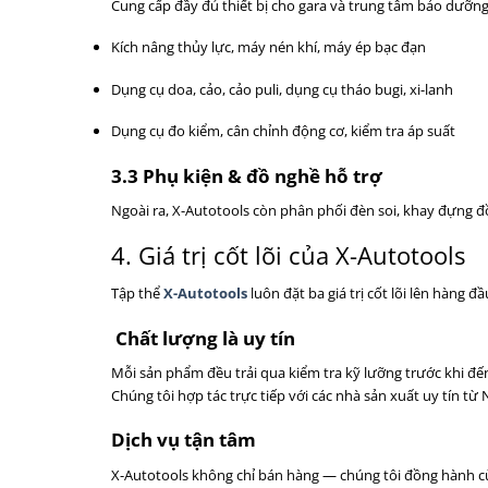
Cung cấp đầy đủ thiết bị cho gara và trung tâm bảo dưỡng
Kích nâng thủy lực, máy nén khí, máy ép bạc đạn
Dụng cụ doa, cảo, cảo puli, dụng cụ tháo bugi, xi-lanh
Dụng cụ đo kiểm, cân chỉnh động cơ, kiểm tra áp suất
3.3 Phụ kiện & đồ nghề hỗ trợ
Ngoài ra, X-Autotools còn phân phối đèn soi, khay đựng đ
4. Giá trị cốt lõi của X-Autotools
Tập thể
X-Autotools
luôn đặt ba giá trị cốt lõi lên hàng đầ
Chất lượng là uy tín
Mỗi sản phẩm đều trải qua kiểm tra kỹ lưỡng trước khi đế
Chúng tôi hợp tác trực tiếp với các nhà sản xuất uy tín 
Dịch vụ tận tâm
X-Autotools không chỉ bán hàng — chúng tôi đồng hành c