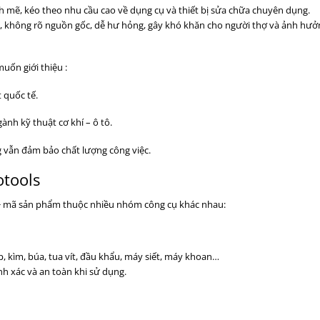
h mẽ, kéo theo nhu cầu cao về dụng cụ và thiết bị sửa chữa chuyên dụng.
nổi, không rõ nguồn gốc, dễ hư hỏng, gây khó khăn cho người thợ và ảnh hưở
uốn giới thiệu :
 quốc tế.
ành kỹ thuật cơ khí – ô tô.
ng vẫn đảm bảo chất lượng công việc.
otools
100+ mã sản phẩm thuộc nhiều nhóm công cụ khác nhau:
p, kìm, búa, tua vít, đầu khẩu, máy siết, máy khoan…
nh xác và an toàn khi sử dụng.