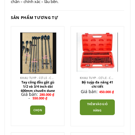
chắn – chính xác – lâu bền.
SẢN PHẨM TƯƠNG TỰ
KHẨU TUÝP - CỜ LÊ - CẦN XIẾT
KHẨU TUÝP - CỜ LÊ - CẦN XIẾT
Tay công đầu gật gù
Bộ tuýp đa năng 41
1/2 và 3/4 inch dài
chi tiết
600mm chuyên dụng
Giá bán:
450.000
₫
Giá bán:
280.000
₫
Khoảng
–
550.000
₫
giá:
từ
THÊM VÀO GIỎ
280.000 ₫
CHỌN
HÀNG
đến
550.000 ₫
Sản
phẩm
này
có