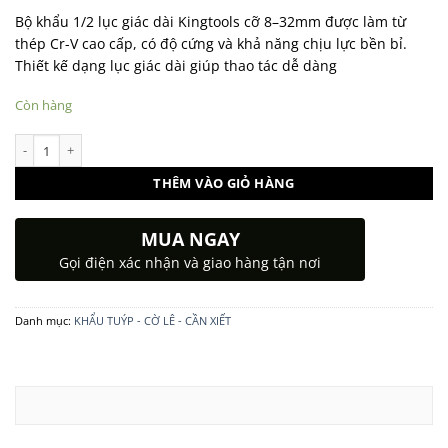
Bộ khẩu 1/2 lục giác dài Kingtools cỡ 8–32mm được làm từ
thép Cr-V cao cấp, có độ cứng và khả năng chịu lực bền bỉ.
Thiết kế dạng lục giác dài giúp thao tác dễ dàng
Còn hàng
Bộ khẩu 1/2 lục giác dài-Kingtools cỡ 8-32mm số lượng
THÊM VÀO GIỎ HÀNG
MUA NGAY
Gọi điện xác nhận và giao hàng tận nơi
Danh mục:
KHẨU TUÝP - CỜ LÊ - CẦN XIẾT