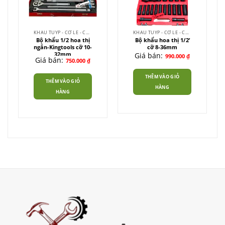
có
thể
được
chọn
KHẨU TUÝP - CỜ LÊ - CẦN XIẾT
KHẨU TUÝP - CỜ LÊ - CẦN XIẾT
trên
Bộ khẩu 1/2 hoa thị
Bộ khẩu hoa thị 1/2’
ngắn-Kingtools cỡ 10-
cỡ 8-36mm
trang
32mm
Giá bán:
990.000
₫
sản
Giá bán:
750.000
₫
phẩm
THÊM VÀO GIỎ
THÊM VÀO GIỎ
HÀNG
HÀNG