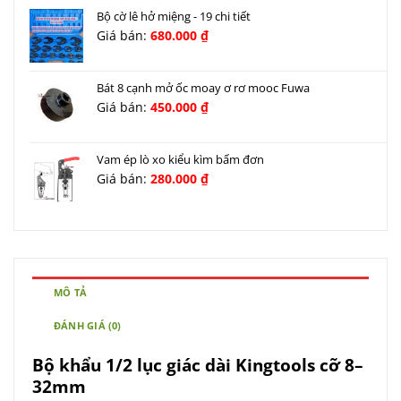
Bộ cờ lê hở miệng - 19 chi tiết
Giá bán:
680.000
₫
Bát 8 cạnh mở ốc moay ơ rơ mooc Fuwa
Giá bán:
450.000
₫
Vam ép lò xo kiểu kìm bấm đơn
Giá bán:
280.000
₫
MÔ TẢ
ĐÁNH GIÁ (0)
Bộ khẩu 1/2 lục giác dài Kingtools cỡ 8–
32mm