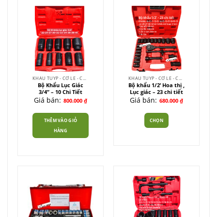
nhiều
biến
thể.
Các
tùy
chọn
có
thể
được
KHẨU TUÝP - CỜ LÊ - CẦN XIẾT
KHẨU TUÝP - CỜ LÊ - CẦN XIẾT
chọn
Bộ Khẩu Lục Giác
Bộ khẩu 1/2’ Hoa thị ,
3/4” – 10 Chi Tiết
Lục giác – 23 chi tiết
trên
Giá bán:
Giá bán:
800.000
₫
680.000
₫
trang
sản
phẩm
THÊM VÀO GIỎ
CHỌN
HÀNG
Sản
phẩm
này
có
nhiều
biến
thể.
Các
tùy
chọn