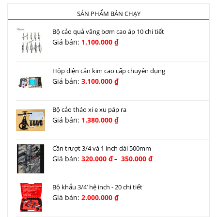
SẢN PHẨM BÁN CHẠY
Bộ cảo quả văng bơm cao áp 10 chi tiết
Giá bán:
1.100.000
₫
Hộp điện cân kim cao cấp chuyên dụng
Giá bán:
3.100.000
₫
Bộ cảo tháo xi e xu páp ra
Giá bán:
1.380.000
₫
Cần trượt 3/4 và 1 inch dài 500mm
Khoảng
Giá bán:
320.000
₫
350.000
₫
–
giá:
từ
320.000 ₫
Bộ khẩu 3/4’ hệ inch - 20 chi tiết
đến
Giá bán:
2.000.000
₫
350.000 ₫