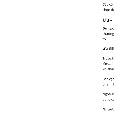
đều có 
chọn đư
Ưu – 
Dụng c
thường 
tô.
Ưu đi
Trước h
kìm… đư
khi thao
Bên cạn
phanh h
Ngoài r
dụng cụ
Nhược