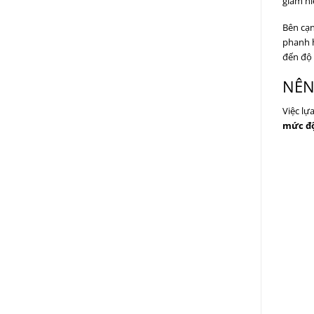
giảm hi
Bên cạn
phanh h
đến độ 
NÊN
Việc lự
mức độ