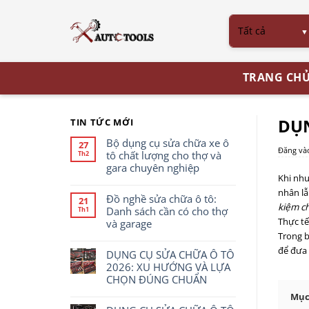
Bỏ
qua
nội
dung
TRANG CH
DỤN
TIN TỨC MỚI
Bộ dụng cụ sửa chữa xe ô
27
Đăng v
tô chất lượng cho thợ và
Th2
gara chuyên nghiệp
Khi nhu
nhân lẫ
Đồ nghề sửa chữa ô tô:
21
kiệm ch
Danh sách cần có cho thợ
Th1
Thực tế
và garage
Trong b
để đưa 
DỤNG CỤ SỬA CHỮA Ô TÔ
2026: XU HƯỚNG VÀ LỰA
CHỌN ĐÚNG CHUẨN
Mục