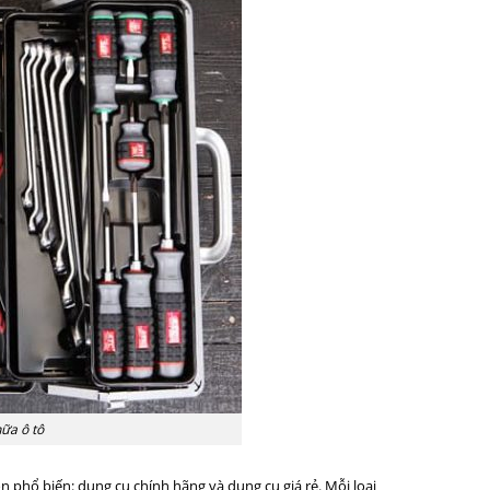
ữa ô tô
n phổ biến: dụng cụ chính hãng và dụng cụ giá rẻ. Mỗi loại