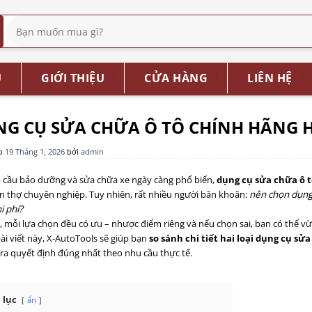
Tìm
kiếm:
Ủ
GIỚI THIỆU
CỬA HÀNG
LIÊN HỆ
G CỤ SỬA CHỮA Ô TÔ CHÍNH HÃNG H
ào
19 Tháng 1, 2026
bởi
admin
 cầu bảo dưỡng và sửa chữa xe ngày càng phổ biến,
dụng cụ sửa chữa ô 
n thợ chuyên nghiệp. Tuy nhiên, rất nhiều người băn khoăn:
nên chọn dụng 
i phí?
, mỗi lựa chọn đều có ưu – nhược điểm riêng và nếu chọn sai, bạn có thể v
ài viết này, X-AutoTools sẽ giúp bạn
so sánh chi tiết hai loại dụng cụ sửa
ra quyết định đúng nhất theo nhu cầu thực tế.
 lục
ẩn