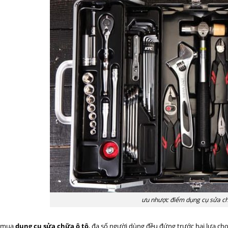
ưu nhược điểm dụng cụ sửa ch
m mua
dụng cụ sửa chữa ô tô
, đa số người dùng đều đứng trước hai lựa chọ