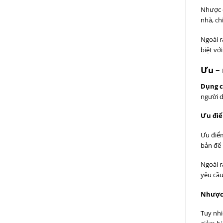
Nhược 
nhà, ch
Ngoài r
biệt vớ
Ưu – 
Dụng c
người d
Ưu đi
Ưu điểm
bản để 
Ngoài r
yêu cầu
Nhược
Tuy nhi