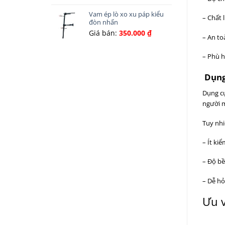
Vam ép lò xo xu páp kiểu
– Chất l
đòn nhấn
Giá bán:
350.000
₫
– An to
– Phù h
Dụng 
Dụng cụ
người m
Tuy nhi
– Ít ki
– Độ b
– Dễ hỏ
Ưu v