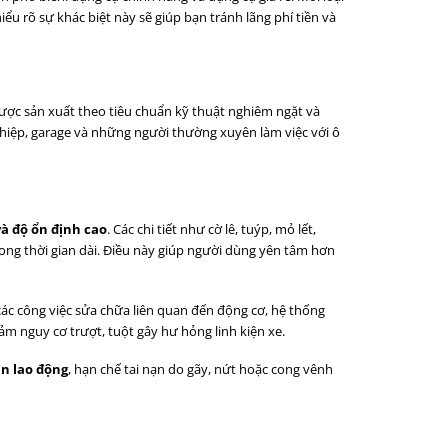
u rõ sự khác biệt này sẽ giúp bạn tránh lãng phí tiền và
được sản xuất theo tiêu chuẩn kỹ thuật nghiêm ngặt và
ghiệp, garage và những người thường xuyên làm việc với ô
và độ ổn định cao
. Các chi tiết như cờ lê, tuýp, mỏ lết,
rong thời gian dài. Điều này giúp người dùng yên tâm hơn
 các công việc sửa chữa liên quan đến động cơ, hệ thống
ảm nguy cơ trượt, tuột gây hư hỏng linh kiện xe.
n lao động
, hạn chế tai nạn do gãy, nứt hoặc cong vênh