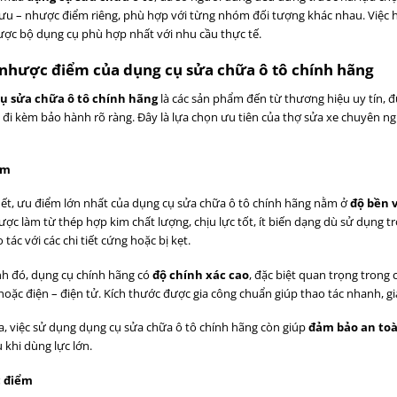
ưu – nhược điểm riêng, phù hợp với từng nhóm đối tượng khác nhau. Việc hiể
ợc bộ dụng cụ phù hợp nhất với nhu cầu thực tế.
nhược điểm của dụng cụ sửa chữa ô tô chính hãng
ụ sửa chữa ô tô chính hãng
là các sản phẩm đến từ thương hiệu uy tín, 
đi kèm bảo hành rõ ràng. Đây là lựa chọn ưu tiên của thợ sửa xe chuyên n
ểm
ết, ưu điểm lớn nhất của dụng cụ sửa chữa ô tô chính hãng nằm ở
độ bền 
ợc làm từ thép hợp kim chất lượng, chịu lực tốt, ít biến dạng dù sử dụng t
 tác với các chi tiết cứng hoặc bị kẹt.
h đó, dụng cụ chính hãng có
độ chính xác cao
, đặc biệt quan trọng trong
oặc điện – điện tử. Kích thước được gia công chuẩn giúp thao tác nhanh, gi
a, việc sử dụng dụng cụ sửa chữa ô tô chính hãng còn giúp
đảm bảo an toà
 khi dùng lực lớn.
 điểm