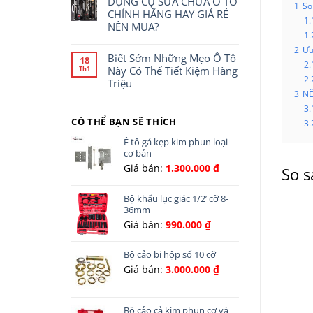
DỤNG CỤ SỬA CHỮA Ô TÔ
1
So
CHÍNH HÃNG HAY GIÁ RẺ
1.
NÊN MUA?
1.
2
Ưu
Biết Sớm Những Mẹo Ô Tô
18
2.
Này Có Thể Tiết Kiệm Hàng
Th1
2.
Triệu
3
NÊ
3.
CÓ THỂ BẠN SẼ THÍCH
3.
Ê tô gá kẹp kim phun loại
cơ bản
Giá bán:
1.300.000
₫
So s
Bộ khẩu lục giác 1/2’ cỡ 8-
36mm
Giá bán:
990.000
₫
Bộ cảo bi hộp số 10 cỡ
Giá bán:
3.000.000
₫
Bộ cảo cả kim phun cơ và