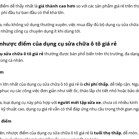
điểm dễ thấy nhất là
giá thành cao hơn
so với các sản phẩm giá rẻ trên th
i phí đầu tư ban đầu có thể khá lớn.
a, nếu không sử dụng thường xuyên, việc mua đầy đủ bộ dụng cụ sửa chữa ô
i những công cụ chuyên dụng ít khi dùng tới.
nhược điểm của dụng cụ sửa chữa ô tô giá rẻ
ụ sửa chữa ô tô giá rẻ
thường được bán phổ biến trên thị trường, đa dạng
ùng cá nhân.
ểm
 lớn nhất của dụng cụ sửa chữa ô tô giá rẻ là
chi phí thấp
, dễ tiếp cận. N
phục vụ các công việc đơn giản như siết ốc, tháo lắp chi tiết nhỏ hoặc bảo 
a, loại dụng cụ này phù hợp với
người mới tập sửa xe
, chưa có nhiều kinh
 kỹ thuật cao, dụng cụ giá rẻ vẫn có thể đáp ứng nhu cầu trong thời gian ng
 điểm
ên, nhược điểm của dụng cụ sửa chữa ô tô giá rẻ là
tuổi thọ thấp
, dễ mòn,