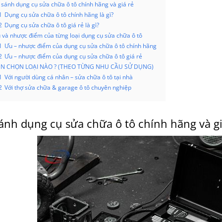
 sánh dụng cụ sửa chữa ô tô chính hãng và giá rẻ
1
Dụng cụ sửa chữa ô tô chính hãng là gì?
2
Dụng cụ sửa chữa ô tô giá rẻ là gì?
 và nhược điểm của từng loại dụng cụ sửa chữa ô tô
1
Ưu – nhược điểm của dụng cụ sửa chữa ô tô chính hãng
2
Ưu – nhược điểm của dụng cụ sửa chữa ô tô giá rẻ
N CHỌN LOẠI NÀO ? (THEO TỪNG NHU CẦU SỬ DỤNG)
1
Với người dùng cá nhân – sửa chữa ô tô tại nhà
2
Với thợ sửa chữa & garage ô tô chuyên nghiệp
ánh dụng cụ sửa chữa ô tô chính hãng và gi