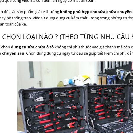
ệu quả công việc mà còn tiềm ẩn nguy cơ mất an toàn.
h đó, các sản phẩm giá rẻ thường
không phù hợp cho sửa chữa chuyên
ay hệ thống treo. Việc sử dụng dụng cụ kém chất lượng trong những trườn
an toàn của xe.
 CHỌN LOẠI NÀO ? (THEO TỪNG NHU CẦU 
a chọn
dụng cụ sửa chữa ô tô
không chỉ phụ thuộc vào giá thành mà còn 
 chuyên sâu
. Chọn đúng dụng cụ ngay từ đầu sẽ giúp tiết kiệm chi phí, đ