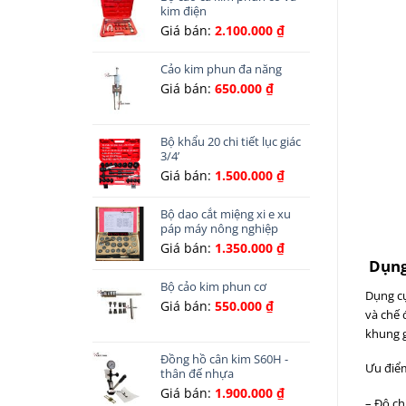
kim điện
Giá bán:
2.100.000
₫
Cảo kim phun đa năng
Giá bán:
650.000
₫
Bộ khẩu 20 chi tiết lục giác
3/4’
Giá bán:
1.500.000
₫
Bộ dao cắt miệng xi e xu
páp máy nông nghiệp
Giá bán:
1.350.000
₫
Dụng 
Bộ cảo kim phun cơ
Dụng cụ
Giá bán:
550.000
₫
và chế 
khung
Đồng hồ cân kim S60H -
Ưu điểm
thân đế nhựa
Giá bán:
1.900.000
₫
– Độ ch